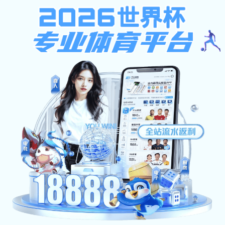
立即注册
关于熊猫体育官网
熊猫体育官网是专注于体育赛事直播与互动体验的创新平台，致
力于为全球用户带来高速、安全与多样化的观赛服务体验，覆盖
多语种、多终端、多场景。