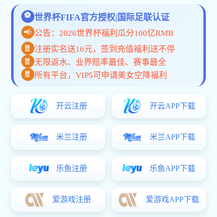
创立初心与品牌愿景
自创立之初，熊猫体育官网就确立了“科技驱动体育创新”的
发展方向，融合赛事直播、数据分析与观赛互动体验，打造
兼具专业性与沉浸感的体育平台。 我们希望通过技术力量
让熊猫体育-熊猫体育(中国)官方网站等体育内容更便捷、更
智能地触达全球用户。