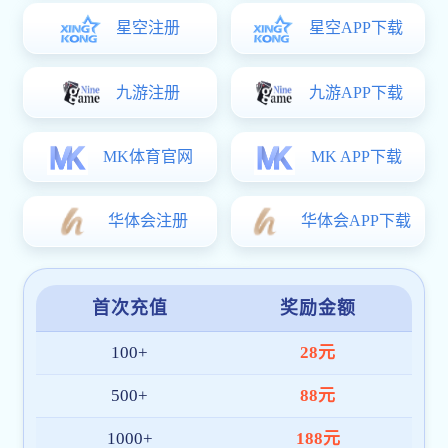
德转3月球员页面浏览量排行
榜揭晓C罗稳居第一亚马尔紧
随其后梅西排名第四
2026-05-24 17:51
83 次阅读
首页
/
体育动态
在2023年3月，著名足球数据网站德转公布了球员页
面的浏览量排行榜，结果显示，国际足坛传奇人物克
里斯蒂亚诺·罗纳尔多（C罗）再一次稳居榜首，成为
最受关注的球员。紧随其后的是年轻新星亚马尔，而
足球巨星梅西则位列第四。这一排名不仅反映出球员
们在全球范围内的影响力，也展示了当今足球文化中
不同年龄段球员的魅力与吸引力。本文将从四个方面