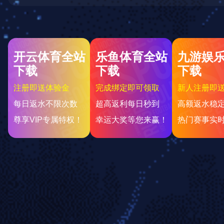
以及球迷和媒体对此
1、施洛特
施洛特贝克与多特蒙
出色，赢得了教练组
在谈及当前状态时，
队贡献自己的力量，
尽管如此，施洛特贝
情况下，有必要通过
2、对球队
施洛特贝克对于自身
法在合同到期之前完