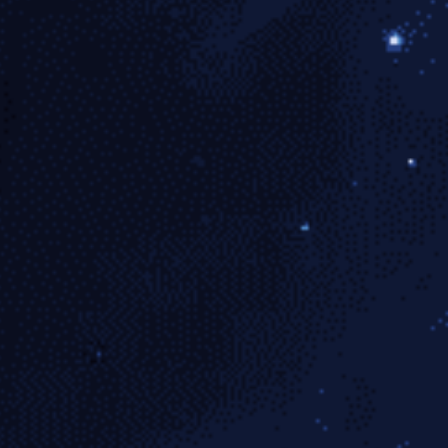
持耐心，通过有效沟
4、球迷和
针对施洛特贝克关于
位后卫能力和表现的
秀防守者，多特蒙德
媒体评论认为，此次
定性可能让正在寻找目
对于众多热爱足球的
通过社交平台呼吁，
梦想.
总结：