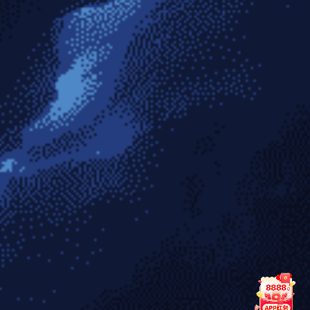
方面，他们表达了对这
忧如果无法留下这名优
一定程度上，这种不确
队中。因此，不少粉丝
，实现更高水平的发展