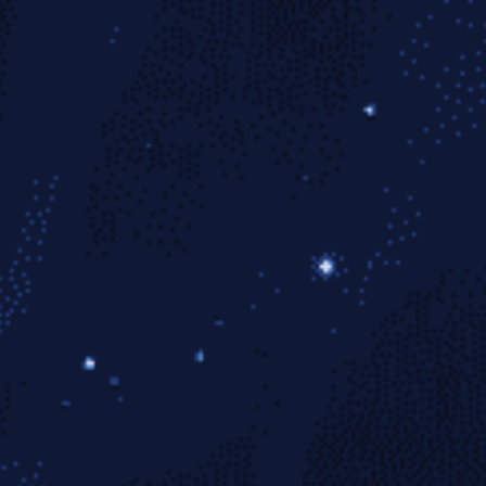
致力于年轻化和本土化建队方针，而施洛特贝克正是这一方针的
如果他离开，将失去一名具备潜力和实力的防守核心，这无疑会
保持关键球员能够增强球队竞争力，而频繁的人事变动则可能导
虑如何处理与施洛特贝克之间的问题，以确保团队稳定性。
监的重要性
俱乐部管理层发生了一定变化。这位新总监是否能够妥善处理施
未来的发展轨迹。施洛特贝克提到自己需要与新总监进行沟通，
，但同时也带有一定的不确定性。
其理念和政策将直接影响到球员们的发展空间。如果新总监能够
那么或许可以创造出更多积极因素，为续约提供良好的基础。
始，各项事务都需要时间适应，因此在短期内可能难以见效。这