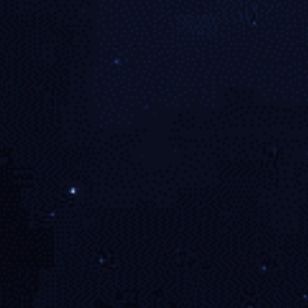
6.
猛龙计划为马穆提供年薪1000万合同其他球
2026-07-25
7.
米兰希望续约普利西奇计划世界杯后加薪谈
2026-07-02
8.
纳帅高度评价萨内回防表现称其积极阻断对
2026-08-01
认识 熊猫体育官网