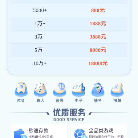
1、入选球员的突出表现
在本赛季中，拜仁慕尼黑表现惊艳，特别是在进攻
端，他们凭借高效的攻击力屡屡横扫对手。其中，哈
兰德和莱万多夫斯基是最为耀眼的明星，他们分别在
前场扮演着关键角色。哈兰德以其超强的身体素质和
敏锐的门前嗅觉，多次为球队打入制胜进球；而莱万
则凭借丰富的比赛经验和稳定性，为球队提供了源源
不断的火力支持。
除此之外，中场核心基米希也在这个赛季中发挥了重
要作用。他不仅是球队进攻发起的重要环节，同时也
承担起防守任务，为后防线提供保障。在他的调度
下，拜仁在比赛中能够保持高压态势，有效地控制比
赛节奏。