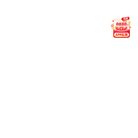
们必须继续保持现有优势，并寻求进一步增强深度，
以备不时之需。而对于多特来说，引援显得尤为迫
切，尤其是在锋线上，需要找到一个可靠且具备爆发
力的新前锋来弥补潜在空缺。
此外，对于新生代年轻人的培养也是各俱乐部关注重
点之一。在当前足球环境日益激烈的大背景下，新秀
们若能迅速成长，将极大提升球队整体竞技水平。因
此，在青训体系建设上，各家俱乐部需加大投入力
度，为未来储备更多优秀人才。
无论如何，下个赛季都将充满期待。谁将问鼎冠军？
又谁将在欧冠舞台上崭露头角？一切悬念都将在新一
轮赛事中揭晓，而我们也将继续关注这些动向，为喜
欢足球的人们带来更多精彩故事。