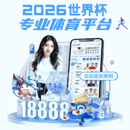
立即注册
熊猫体育官网
带您畅享全球体
育盛事
专业平台，数据精准，
高清直播
覆盖热门体育项
目。
聚焦足球、篮球、电竞等赛事，
每日内容实时更
新
。
极速访问
下载APP