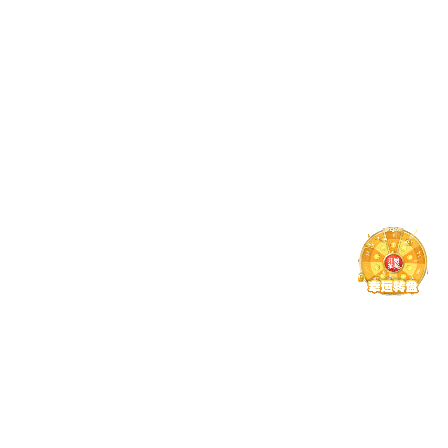
现出教练对于战术安排及临场指挥的重要性。这种高
度紧张感使得每一场比赛都成为观众瞩目的焦点，也
提升了整个联赛水平。
即便如此，多特蒙德仍然需要进一步加强阵容厚度，
以应对未来更高水平赛事带来的压力。他们能否在转
会市场上引进合适的人才，将直接影响到他们未来能
否挑战霸主地位。
3、球队战术变化分析
本赛季，各支球队根据自身特点进行了不同程度上的
战术调整。拜仁慕尼黑在依旧保持“重视控球”的传统
基础上，加强了快速反击能力，使得其进攻更加犀
利。同时，在防守端也做出了相应改变，通过提升整
体防线协作来减少失误，这使得他们能够更好地抵御