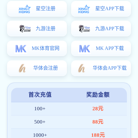
德甲官方赛季最佳阵容出炉拜
仁7将领衔多特2人入选
2026-05-27 10:26
75 次阅读
首页
/
体育动态
德甲官方赛季最佳阵容的评选结果近日揭晓，拜仁慕
尼黑作为本赛季的绝对强者，共有七名球员入选，而
多特蒙德则以两位球员的表现展示了他们的实力。这
一阵容不仅反映了球队在本赛季中的出色表现，也彰
显了个人选手的杰出能力。本文将从四个方面详细分
析这一最佳阵容，包括入选球员的表现、拜仁与多特
之间的竞争、球队战术变化以及未来展望，带领读者
全面理解这份最佳阵容背后的意义。