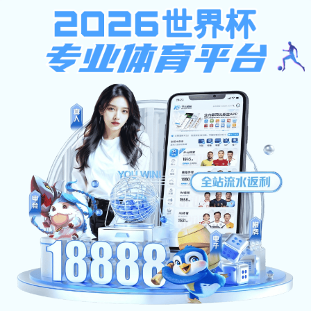
立即注册
熊猫体育官网
带您畅享全球体
育盛事
专业平台，数据精准，
高清直播
覆盖热门体育项
目。
聚焦足球、篮球、电竞等赛事，
每日内容实时更
新
。
极速访问
下载APP