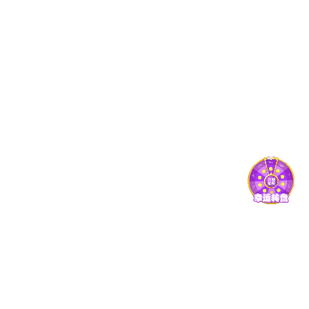
仅来自于身体，更会影响到心理层面，使得球员变得
更加谨慎甚至焦虑。在这样的环境下，即使是技术出
众的选手也难以发挥其全部潜力。
针对这一问题，教练组可以考虑引入更科学有效的疲
劳管理系统，包括及时调整战术和轮换阵容。只有通
过合理分配上场时间，让每位球员都保持良好状态，
才能够帮助球队走出当前困境。
3、教练组训练安排与策略
教练组对于球队日常训练和比赛策略具有深远影响。
在4月份的一些比赛中，可以看到阿森纳采用了一些
较为保守且单一化的战术安排，这直接影响了整个团
队的执行力与活力。例如，在面对弱队时未能充分利
用自身优势，而是选择保守防守，使得整体进攻节奏