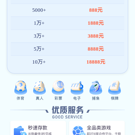
不仅有助于理解阿森纳当前面临的挑战，还为其他球
队提供了重要的借鉴意义。
1、赛季初的体能准备
赛季开始时，阿森纳通过一系列热身赛和训练营以确
保球员们能够达到最佳状态。然而，从实际比赛来
看，这种准备似乎并未达到预期效果。一方面，新加
入球员需要时间融入团队，但另一方面，老队员在身
体素质上的下降也不容忽视。
此外，在面对强敌时，阿森纳往往会选择保守策略，
这限制了他们在前期进行高强度训练的机会。随着比
赛数量逐渐增加，缺乏充足的体能储备使得球队难以
保持稳定状态。詹俊指出，这种情况极大影响了球员
们在场上的表现，使他们无法发挥应有水平。