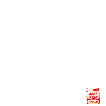
另一方面，米切尔则是在犹他爵士队中崭露头角的新
星，他已经开始承担起更多责任。在面临压力时，米
切尔展现出的冷静和果断使得他成为年轻一代球员中
的佼佼者。他们两者之间虽有差异，但都为各自球队
注入了活力与信心。
此外，两位球员相互之间也有着良好的互动与激励关
系。作为前辈，哈登可以给年轻球员提供宝贵经验，
而米切尔则代表着新一代力量，他们共同推动着NBA
的发展与变革。
4、激励年轻球员的重要性
如今，在NBA这个舞台上，有越来越多优秀年轻球员
涌现出来。他们需要前辈们树立榜样，以此激励自己
不断追求卓越。而哈登和米切尔正是这样的典范，他