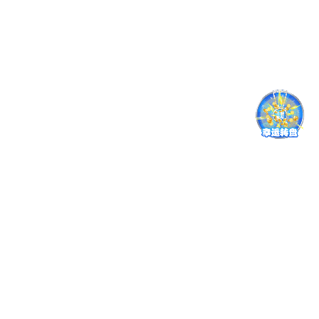
看到了他的潜力与决心。随着时间推移，他逐渐成为
球队不可或缺的一部分。
除了技术方面，米切尔的人格魅力同样吸引着观众。
他乐于助人，经常参与社区活动，用自己的行动回馈
社会。这种积极向上的形象让他赢得了大量粉丝，也
为他未来的发展增添了更多可能性。
3、两者在球队中的角色
作为猛龙主帅，对球队每一位成员都有深刻理解，而
哈登和米切尔则各自在自己的团队中发挥着重要作
用。对于哈登而言，他是费城76人的绝对核心，其经
验丰富，可以有效提升队伍整体实力。在关键比赛
中，他往往能够做出极具决定性的贡献。