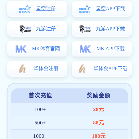
猛龙主帅盛赞哈登已入名人堂
米切尔正迈向荣耀之路
2026-06-04 12:31
73 次阅读
首页
/
体育动态
在近期的比赛中，猛龙主帅对哈登的表现给予了高度
赞扬，并表示他已经具备进入名人堂的资格。同时，
年轻球员米切尔也被认为正在踏上通往荣耀的道路。
本文将细致分析这两位球员的成就及其在NBA中的重
要性，从多个角度探讨他们对篮球运动的影响以及未
来的发展潜力。文章将从哈登的职业生涯、米切尔的
成长轨迹、两者在球队中的角色，以及他们对年轻球
员的激励四个方面进行详细阐述。